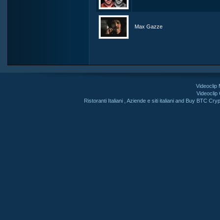
Max Gazze
Videoclip
Videoclip
Ristoranti Italiani
,
Aziende e siti italiani
and
Buy BTC Cryp