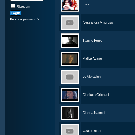
Elisa
Ricordami
Perso la password?
Alessandra Amoroso
Tiziano Ferro
Malika Ayane
Le Vibrazioni
Gianluca Grignani
Gianna Nannini
Vasco Rossi