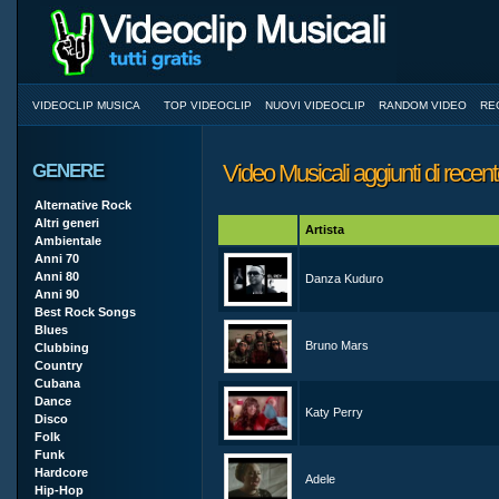
VIDEOCLIP MUSICA
TOP VIDEOCLIP
NUOVI VIDEOCLIP
RANDOM VIDEO
RE
Video Musicali aggiunti di recen
GENERE
Alternative Rock
Altri generi
Artista
Ambientale
Anni 70
Anni 80
Danza Kuduro
Anni 90
Best Rock Songs
Blues
Bruno Mars
Clubbing
Country
Cubana
Dance
Katy Perry
Disco
Folk
Funk
Hardcore
Adele
Hip-Hop