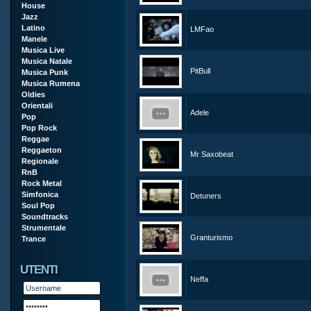
House
Jazz
Latino
LMFao
Manele
Musica Live
Musica Natale
PitBull
Musica Punk
Musica Rumena
Oldies
Orientali
Adele
Pop
Pop Rock
Reggae
Reggaeton
Mr Saxobeat
Regionale
RnB
Rock Metal
Simfonica
Detuners
Soul Pop
Soundtracks
Strumentale
Granturismo
Trance
UTENTI
Neffa