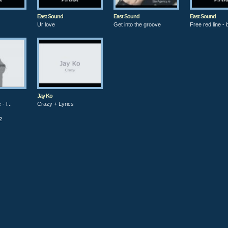
East Sound
East Sound
East Sound
Ur love
Get into the groove
Free red line - b
Jay Ko
- l...
Crazy + Lyrics
2