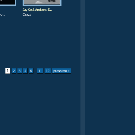
Jay Ko & Andeeno D...
o...
Crazy
1
...
2
3
4
5
11
12
prossimo »