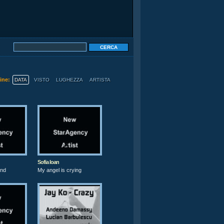
dine:
DATA
VISTO
LUGHEZZA
ARTISTA
Sofia Ioan
ind
My angel is crying