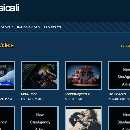
IDEOCLIP
RANDOM VIDEO
REGISTRATI
Videos
In or
featured
Mamy Rock
Edward Maya feat Vi...
The Elevaders
ANTHEM
DJ - MamyRock
Stereo Love
Elevate Your M