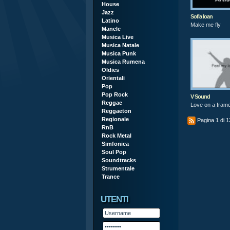
House
Jazz
Sofia Ioan
Latino
Make me fly
Manele
Musica Live
Musica Natale
Musica Punk
Musica Rumena
Oldies
Orientali
Pop
Pop Rock
V Sound
Reggae
Love on a frame 
Reggaeton
Regionale
Pagina 1 di 1
RnB
Rock Metal
Simfonica
Soul Pop
Soundtracks
Strumentale
Trance
UTENTI