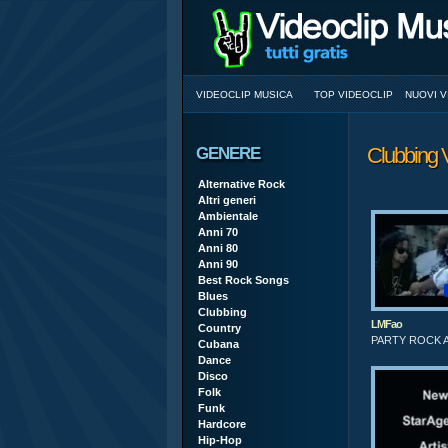
VIDEOCLIP MUSICA
TOP VIDEOCLIP
NUOVI V
Clubbing 
GENERE
Alternative Rock
Altri generi
Ambientale
Anni 70
Anni 80
Anni 90
Best Rock Songs
Blues
Clubbing
LMFao
Country
PARTY ROCK 
Cubana
Dance
Disco
Folk
Funk
Hardcore
Hip-Hop