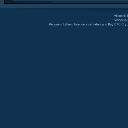
Videoclip
Videoclip
Ristoranti Italiani
,
Aziende e siti italiani
and
Buy BTC Cryp