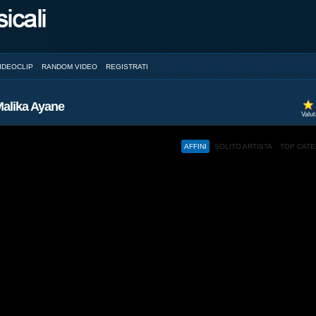
IDEOCLIP
RANDOM VIDEO
REGISTRATI
Malika Ayane
Valu
AFFINI
SOLITO ARTISTA
TOP CAT
ed and a browser with JavaScript support.