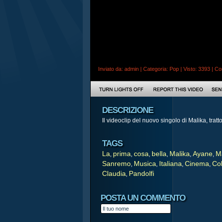
Inviato da:
admin
| Categoria:
Pop
| Visto: 3393 |
Co
DESCRIZIONE
Il videoclip del nuovo singolo di Malika, trat
TAGS
La
prima
cosa
bella
Malika
Ayane
M
,
,
,
,
,
,
Sanremo
Musica
Italiana
Cinema
Co
,
,
,
,
Claudia
Pandolfi
,
POSTA UN COMMENTO