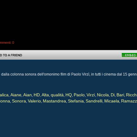
mmenti
: 0
to dalla colonna sonora dell'omonimo film di Paolo Virzì, in tutti i cinema dal 15 gen
alica
Aiane
Aian
HD
Alta
qualità
HQ
Paolo
Virzì
Nicola
Di
Bari
Ricch
,
,
,
,
,
,
,
,
,
,
,
,
lonna
Sonora
Valerio
Mastandrea
Stefania
Sandrelli
Micaela
Ramazzo
,
,
,
,
,
,
,