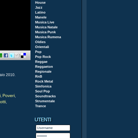
House
Jazz
Latino
Manele
Musica Live
Musica Natale
Musica Punk
Musica Rumena
Oldies
Orientali
Pop
Pop Rock
Reggae
Reggaeton
Regionale
naio 2010.
RnB
Rock Metal
Simfonica
Soul Pop
i
Poveri
,
,
Soundtracks
tti
Strumentale
,
Trance
UTENTI