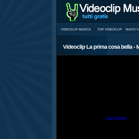
VIDEOCLIP MUSICA
TOP VIDEOCLIP
NUOVI V
Videoclip La prima cosa bella - 
You need to have the
Flash Player
install