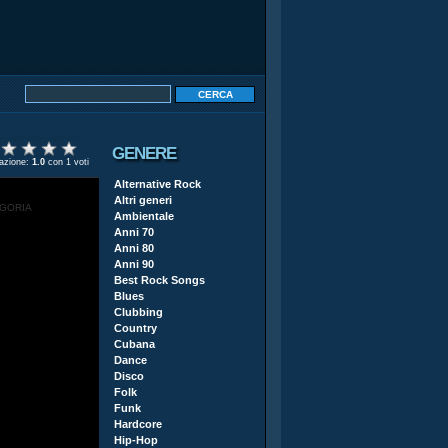
GENERE
tazione:
1.0
con 1 voti
Alternative Rock
Altri generi
EGORIA
Ambientale
Anni 70
Anni 80
Anni 90
Best Rock Songs
Blues
Clubbing
Country
Cubana
Dance
Disco
Folk
Funk
Hardcore
Hip-Hop