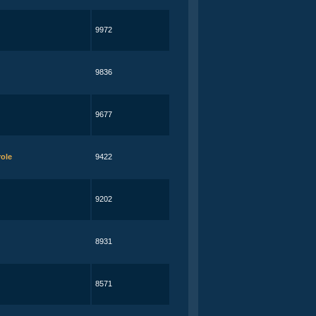
9972
9836
9677
role
9422
9202
8931
8571