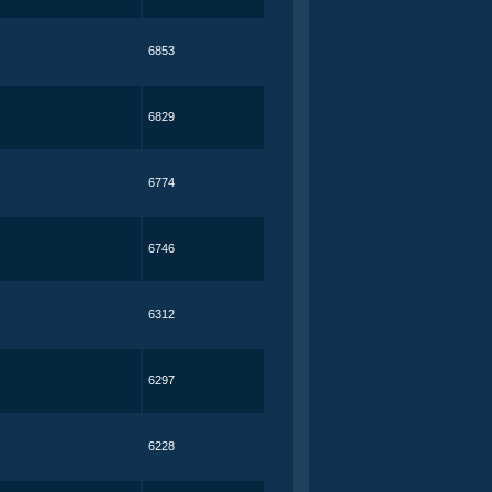
6853
6829
6774
6746
6312
6297
6228