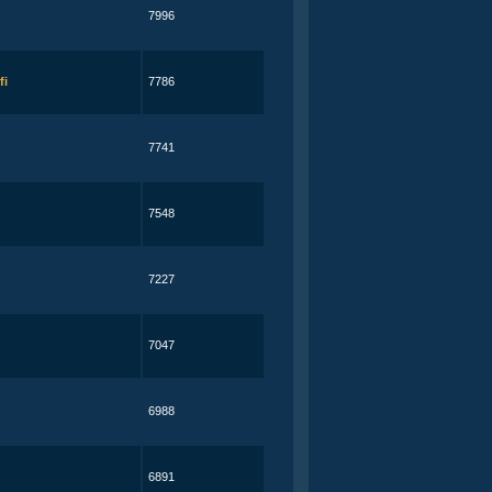
7996
fi
7786
7741
7548
7227
7047
6988
6891