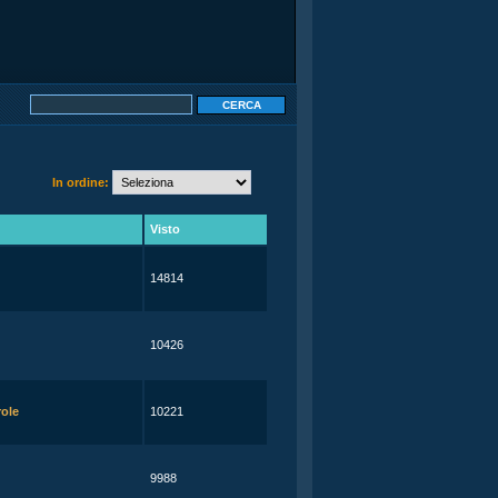
In ordine:
Visto
14814
10426
role
10221
9988