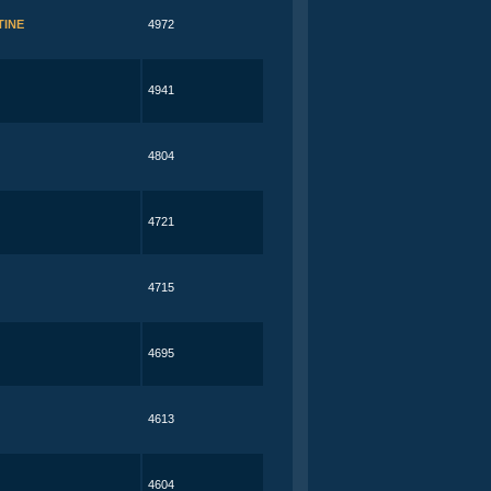
TINE
4972
4941
4804
4721
4715
4695
4613
4604