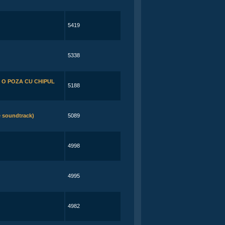
5419
5338
 O POZA CU CHIPUL
5188
e soundtrack)
5089
4998
4995
4982