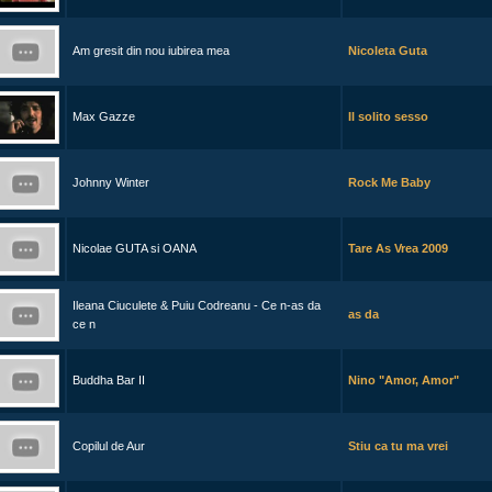
Am gresit din nou iubirea mea
Nicoleta Guta
Max Gazze
Il solito sesso
Johnny Winter
Rock Me Baby
Nicolae GUTA si OANA
Tare As Vrea 2009
Ileana Ciuculete & Puiu Codreanu - Ce n-as da
as da
ce n
Buddha Bar II
Nino "Amor, Amor"
Copilul de Aur
Stiu ca tu ma vrei