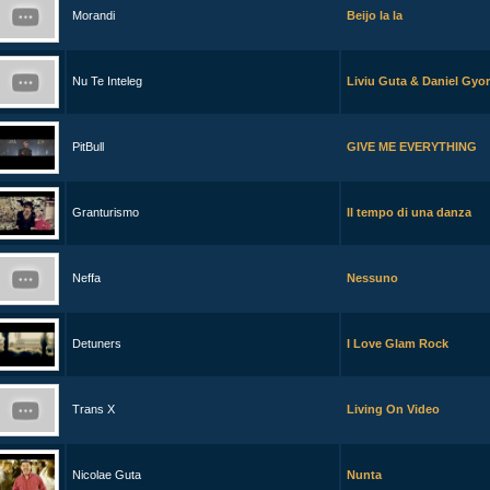
Morandi
Beijo la la
Nu Te Inteleg
Liviu Guta & Daniel Gyor
PitBull
GIVE ME EVERYTHING
Granturismo
Il tempo di una danza
Neffa
Nessuno
Detuners
I Love Glam Rock
Trans X
Living On Video
Nicolae Guta
Nunta