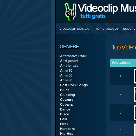
VIDEOCLIP MUSICA
TOP VIDEOCLIP
NUOVI V
Top Video
GENERE
Alternative Rock
Altri generi
Valutazione
Ambientale
Anni 70
Anni 80
1.
Anni 90
Best Rock Songs
Blues
2.
Clubbing
Country
Cubana
Dance
3.
Disco
Folk
Funk
Hardcore
4.
Hip-Hop