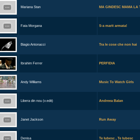
Mariana Stan
MA GINDESC MAMA LA 
Fata Morgana
S-a marit armata!
Biagio Antonacci
Tra le cose che non hai
Ibrahim Ferrer
PERFIDIA
Andy Williams
Music To Watch Girls
Libera din nou (v.edit)
Andreea Balan
Janet Jackson
Run Away
Denisa
Te Iubesc , Te Iubesc