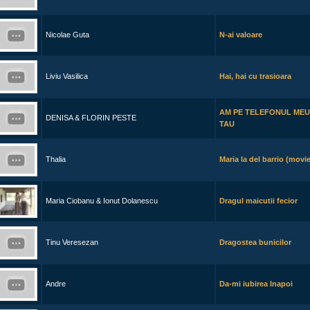
Nicolae Guta
N-ai valoare
Liviu Vasilica
Hai, hai cu trasioara
AM PE TELEFONUL MEU
DENISA & FLORIN PESTE
TAU
Thalia
Maria la del barrio (movi
Maria Ciobanu & Ionut Dolanescu
Dragul maicutii fecior
Tinu Veresezan
Dragostea bunicilor
Andre
Da-mi iubirea Inapoi