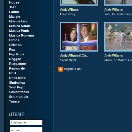
House
Jazz
Andy Williams
Andy Williams
Latino
Love story
You Do Something 
Manele
Musica Live
Musica Natale
Musica Punk
Musica Rumena
Oldies
Orientali
Pop
Pop Rock
Andy Williams & Cla...
Andy Williams
Reggae
Silent Night
Music To Watch Gir
Reggaeton
Regionale
Pagina 1 di 8
RnB
Rock Metal
Simfonica
Soul Pop
Soundtracks
Strumentale
Trance
UTENTI