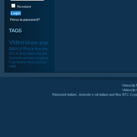
Ricordami
Perso la password?
TAGS
Video
Music
pop
dance
Rock
live
the
DI
LA
club
videoclip
de
Sanremo
armata
morgana
Fata
Buena
Vista
musica
viata
Videoclip
Videoclip
Ristoranti Italiani
,
Aziende e siti italiani
and
Buy BTC Cryp