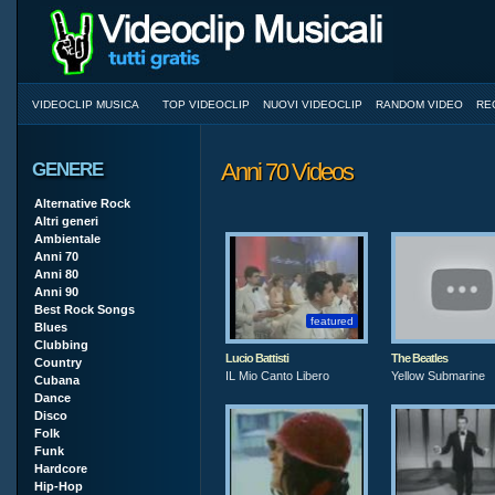
VIDEOCLIP MUSICA
TOP VIDEOCLIP
NUOVI VIDEOCLIP
RANDOM VIDEO
RE
Anni 70 Videos
GENERE
Alternative Rock
Altri generi
Ambientale
Anni 70
Anni 80
Anni 90
Best Rock Songs
featured
Blues
Clubbing
Lucio Battisti
The Beatles
Country
IL Mio Canto Libero
Yellow Submarine
Cubana
Dance
Disco
Folk
Funk
Hardcore
Hip-Hop