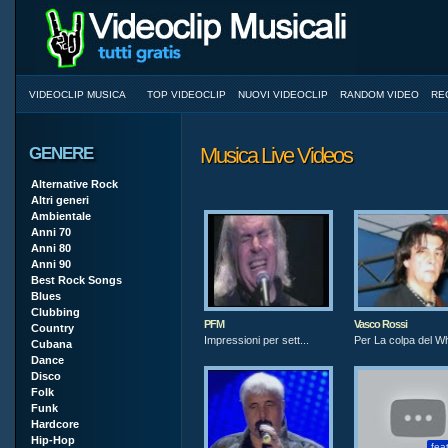
VIDEOCLIP MUSICA
TOP VIDEOCLIP
NUOVI VIDEOCLIP
RANDOM VIDEO
RE
Musica Live Videos
GENERE
Alternative Rock
Altri generi
Ambientale
Anni 70
Anni 80
Anni 90
Best Rock Songs
Blues
Clubbing
PFM
Vasco Rossi
Country
Impressioni per sett...
Per La colpa del W
Cubana
Dance
Disco
Folk
Funk
Hardcore
Hip-Hop
fea