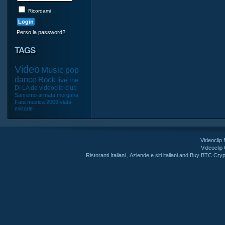
Ricordami
Perso la password?
TAGS
Video
Music
pop
dance
Rock
live
the
DI
LA
de
videoclip
club
Sanremo
armata
morgana
Fata
musica
2009
viata
militarie
Videoclip
Videoclip
Ristoranti Italiani
,
Aziende e siti italiani
and
Buy BTC Cryp