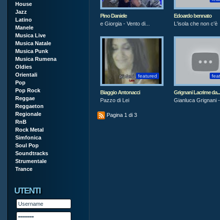
House
Jazz
Pino Daniele
Edoardo bennato
Latino
e Giorgia - Vento di...
L'isola che non c'è
Manele
Musica Live
Musica Natale
Musica Punk
Musica Rumena
Oldies
Orientali
featured
fea
Pop
Pop Rock
Biaggio Antonacci
Grignani Lacrime da...
Reggae
Pazzo di Lei
Gianluca Grignani - 
Reggaeton
Regionale
Pagina 1 di 3
RnB
Rock Metal
Simfonica
Soul Pop
Soundtracks
Strumentale
Trance
UTENTI