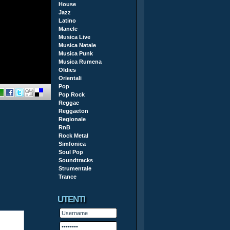
House
Jazz
Latino
Manele
Musica Live
Musica Natale
Musica Punk
Musica Rumena
Oldies
Orientali
Pop
Pop Rock
Reggae
Reggaeton
Regionale
RnB
Rock Metal
Simfonica
Soul Pop
Soundtracks
Strumentale
Trance
UTENTI