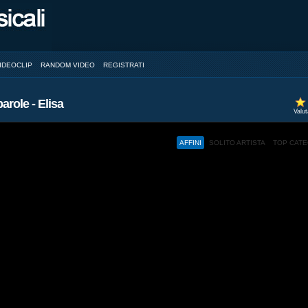
IDEOCLIP
RANDOM VIDEO
REGISTRATI
arole - Elisa
Valu
AFFINI
SOLITO ARTISTA
TOP CAT
ed and a browser with JavaScript support.