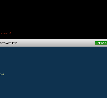
mmenti
: 0
ole