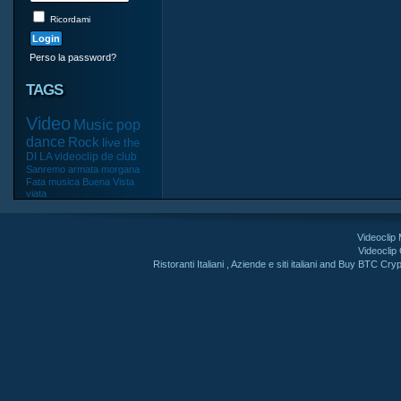
Ricordami
Perso la password?
TAGS
Video
Music
pop
dance
Rock
live
the
DI
LA
videoclip
de
club
Sanremo
armata
morgana
Fata
musica
Buena
Vista
viata
Videoclip
Videoclip
Ristoranti Italiani
,
Aziende e siti italiani
and
Buy BTC Cryp