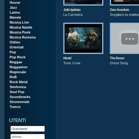
House
Jazz
Julio Igelsias
Zero Assoluto
Latino
La Carretera
Svegliarsi la mattin
Manele
Musica Live
Musica Natale
Musica Punk
Musica Rumena
Oldies
Orientali
Pop
Pop Rock
Moda'
The Doors
Reggae
Toxic Crow
Ghost Song
Reggaeton
Regionale
RnB
Rock Metal
Simfonica
Soul Pop
Soundtracks
Strumentale
Trance
UTENTI