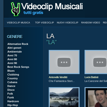
VIDEOCLIP MUSICA
TOP VIDEOCLIP
NUOVI VIDEOCLIP
RANDOM VIDEO
RE
LA
GENERE
"LA"
Alternative Rock
Altri generi
Ambientale
Anni 70
Anni 80
Anni 90
Best Rock Songs
Blues
Clubbing
Antonello Venditti
Lucio Battisti
Country
Che Fantastica Stori...
La Canzone del So
Cubana
Dance
Disco
Folk
Funk
Hardcore
Hip-Hop