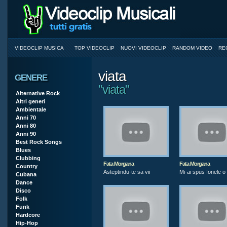
VIDEOCLIP MUSICA
TOP VIDEOCLIP
NUOVI VIDEOCLIP
RANDOM VIDEO
RE
viata
GENERE
"viata"
Alternative Rock
Altri generi
Ambientale
Anni 70
Anni 80
Anni 90
Best Rock Songs
Blues
Clubbing
Fata Morgana
Fata Morgana
Country
Asteptindu-te sa vii
Mi-ai spus Ionele o 
Cubana
Dance
Disco
Folk
Funk
Hardcore
Hip-Hop