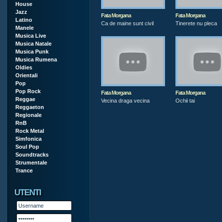
House
Jazz
Fata Morgana
Fata Morgana
Latino
Ca de maine sunt civil
Tinerete nu pleca
Manele
Musica Live
Musica Natale
Musica Punk
Musica Rumena
Oldies
Orientali
Pop
Pop Rock
Fata Morgana
Fata Morgana
Reggae
Vecina draga vecina
Ochii tai
Reggaeton
Regionale
RnB
Rock Metal
Simfonica
Soul Pop
Soundtracks
Strumentale
Trance
UTENTI