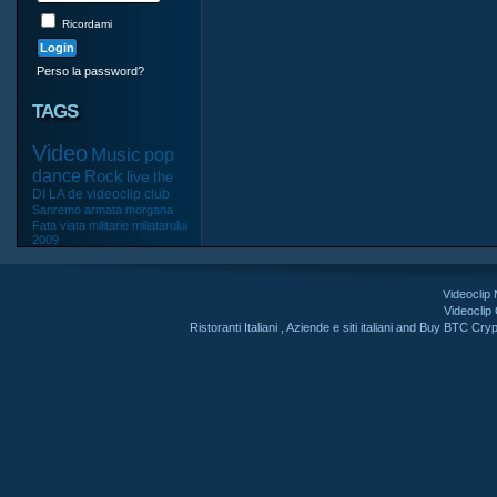
Ricordami
Perso la password?
TAGS
Video
Music
pop
dance
Rock
live
the
DI
LA
de
videoclip
club
Sanremo
armata
morgana
Fata
viata
militarie
miliatarului
2009
Videoclip
Videoclip
Ristoranti Italiani
,
Aziende e siti italiani
and
Buy BTC Cryp