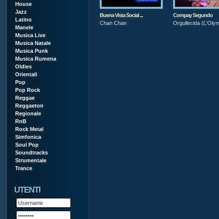
House
Jazz
Buena Vista Social ...
Compay Segundo
Latino
Chan Chan
Orgullecida (L'Oly
Manele
Musica Live
Musica Natale
Musica Punk
Musica Rumena
Oldies
Orientali
Pop
Pop Rock
Reggae
Reggaeton
Regionale
RnB
Rock Metal
Simfonica
Soul Pop
Soundtracks
Strumentale
Trance
UTENTI