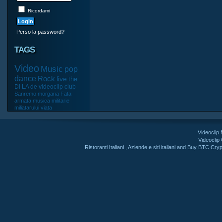
Ricordami
Perso la password?
TAGS
Video
Music
pop
dance
Rock
live
the
DI
LA
de
videoclip
club
Sanremo
morgana
Fata
armata
musica
militarie
miliatarului
viata
Videoclip
Videoclip
Ristoranti Italiani
,
Aziende e siti italiani
and
Buy BTC Cryp