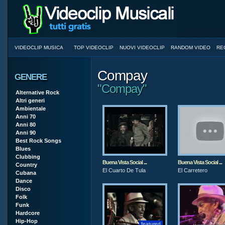
VIDEOCLIP MUSICA
TOP VIDEOCLIP
NUOVI VIDEOCLIP
RANDOM VIDEO
RE
Compay
GENERE
"Compay"
Alternative Rock
Altri generi
Ambientale
Anni 70
Anni 80
Anni 90
Best Rock Songs
Blues
Clubbing
Buena Vista Social ...
Buena Vista Social ...
Country
El Cuarto De Tula
El Carretero
Cubana
Dance
Disco
Folk
Funk
Hardcore
Hip-Hop
featured