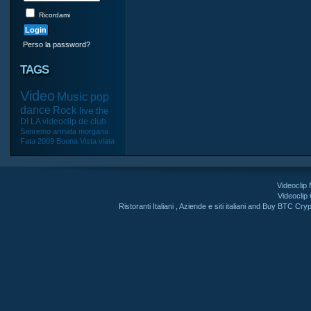
Ricordami
Perso la password?
TAGS
Video
Music
pop
dance
Rock
live
the
DI
LA
videoclip
de
club
Sanremo
armata
morgana
Fata
2009
Buena
Vista
viata
Videoclip
Videoclip
Ristoranti Italiani
,
Aziende e siti italiani
and
Buy BTC Cryp