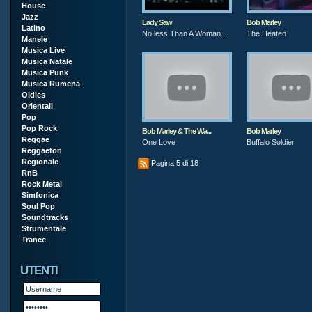
House
Jazz
Lady Saw
Bob Marley
Latino
No less Than A Woman...
The Heaten
Manele
Musica Live
Musica Natale
Musica Punk
Musica Rumena
Oldies
Orientali
Pop
Pop Rock
Bob Marley & The Wa...
Bob Marley
Reggae
One Love
Buffalo Soldier
Reggaeton
Regionale
Pagina 5 di 18
RnB
Rock Metal
Simfonica
Soul Pop
Soundtracks
Strumentale
Trance
UTENTI