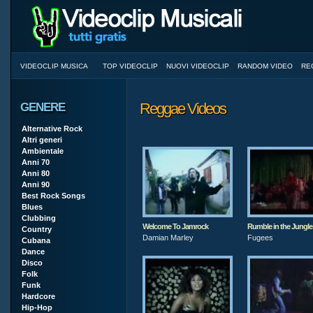
VIDEOCLIP MUSICA
TOP VIDEOCLIP
NUOVI VIDEOCLIP
RANDOM VIDEO
RE
Reggae Videos
GENERE
Alternative Rock
Altri generi
Ambientale
Anni 70
Anni 80
Anni 90
Best Rock Songs
Blues
Clubbing
Welcome To Jamrock
Rumble in the Jungle
Country
Damian Marley
Fugees
Cubana
Dance
Disco
Folk
Funk
Hardcore
Hip-Hop