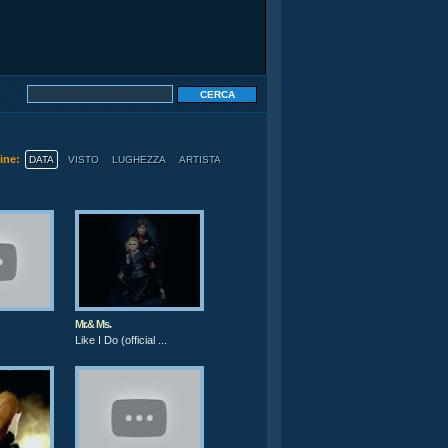
dine:
DATA
VISTO
LUGHEZZA
ARTISTA
Mr.& Ms.
Like I Do (official ...