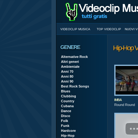
VIDEOCLIP MUSICA
TOP VIDEOCLIP
NUOVI V
Hip-Hop V
GENERE
Alternative Rock
Altri generi
Ambientale
Anni 70
Anni 80
Anni 90
Best Rock Songs
Blues
Clubbing
IMBA
Country
Round Round
Cubana
Dance
Disco
Folk
Funk
Hardcore
Hip-Hop