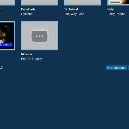
...
Baby Bash
Timbaland
Nelly
Cyclone
The Way I Are
Party People
featured
Rihanna
Pon De Replay
18
« precedente