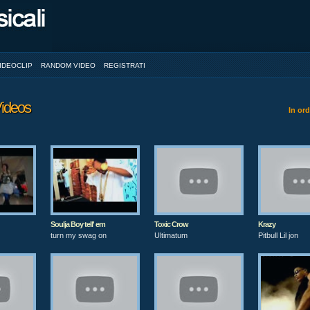
IDEOCLIP
RANDOM VIDEO
REGISTRATI
ideos
In or
Soulja Boy tell' em
Toxic Crow
Krazy
turn my swag on
Ultimatum
Pitbull Lil jon