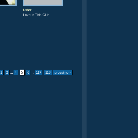
Usher
Love In This Club
...
5
...
1
2
4
6
117
118
prossimo »