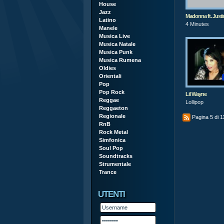
House
Jazz
Madonna ft. Justin 
Latino
4 Minutes
Manele
Musica Live
Musica Natale
Musica Punk
Musica Rumena
Oldies
Orientali
Pop
Pop Rock
Lil Wayne
Reggae
Lollipop
Reggaeton
Regionale
Pagina 5 di 1
RnB
Rock Metal
Simfonica
Soul Pop
Soundtracks
Strumentale
Trance
UTENTI