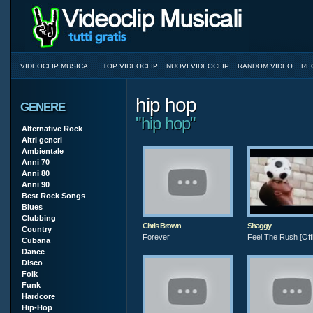
VIDEOCLIP MUSICA
TOP VIDEOCLIP
NUOVI VIDEOCLIP
RANDOM VIDEO
RE
hip hop
GENERE
"hip hop"
Alternative Rock
Altri generi
Ambientale
Anni 70
Anni 80
Anni 90
Best Rock Songs
Blues
Clubbing
Chris Brown
Shaggy
Country
Forever
Feel The Rush [Offi
Cubana
Dance
Disco
Folk
Funk
Hardcore
Hip-Hop