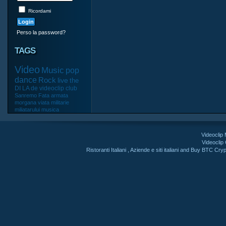
Ricordami
Perso la password?
TAGS
Video
Music
pop
dance
Rock
live
the
DI
LA
de
videoclip
club
Sanremo
Fata
armata
morgana
viata
militarie
miliatarului
musica
Videoclip
Videoclip
Ristoranti Italiani
,
Aziende e siti italiani
and
Buy BTC Cryp