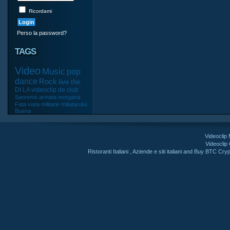
Ricordami
Perso la password?
TAGS
Video
Music
pop
dance
Rock
live
the
DI
LA
videoclip
de
club
Sanremo
armata
morgana
Fata
viata
militarie
miliatarului
Buena
Videoclip
Videoclip
Ristoranti Italiani
,
Aziende e siti italiani
and
Buy BTC Cryp