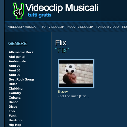
VIDEOCLIP MUSICA
TOP VIDEOCLIP
NUOVI VIDEOCLIP
RANDOM VIDEO
RE
Flix
GENERE
"Flix"
Alternative Rock
Altri generi
Ambientale
Anni 70
Anni 80
Anni 90
Best Rock Songs
Blues
Clubbing
Shaggy
Country
Feel The Rush [Offic...
Cubana
Dance
Disco
Folk
Funk
Hardcore
Hip-Hop