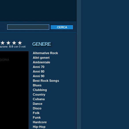
GENERE
tazione:
0.0
con 0 voti
Alternative Rock
Altri generi
EGORIA
Ambientale
Anni 70
Anni 80
Anni 90
Best Rock Songs
Blues
Clubbing
Country
Cubana
Dance
Disco
Folk
Funk
Hardcore
Hip-Hop