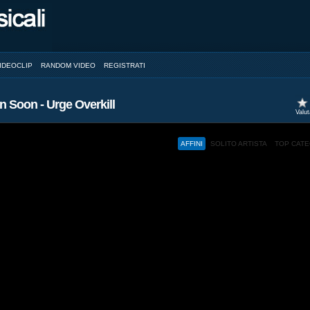
IDEOCLIP
RANDOM VIDEO
REGISTRATI
n Soon - Urge Overkill
Valu
AFFINI
SOLITO ARTISTA
TOP CAT
ed and a browser with JavaScript support.