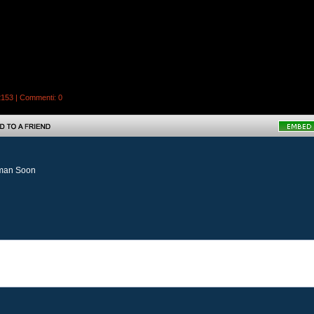
2153 |
Commenti
: 0
Woman Soon