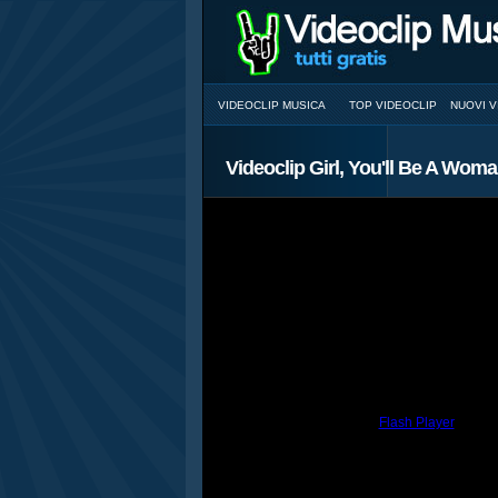
VIDEOCLIP MUSICA
TOP VIDEOCLIP
NUOVI V
Videoclip Girl, You'll Be A Woma
You need to have the
Flash Player
install