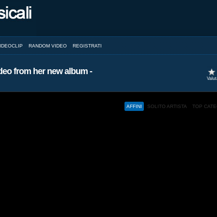
IDEOCLIP
RANDOM VIDEO
REGISTRATI
ideo from her new album -
Valu
AFFINI
SOLITO ARTISTA
TOP CAT
ed and a browser with JavaScript support.