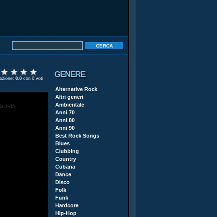
GENERE
tazione:
0.0
con 0 voti
Alternative Rock
Altri generi
Ambientale
EGORIA
Anni 70
Anni 80
Anni 90
Best Rock Songs
Blues
Clubbing
Country
Cubana
Dance
Disco
Folk
Funk
Hardcore
Hip-Hop