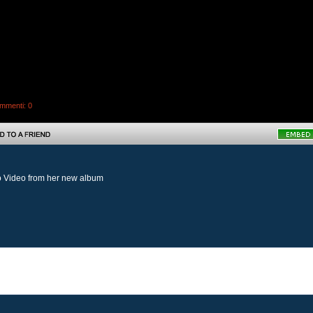
mmenti
: 0
io Video from her new album