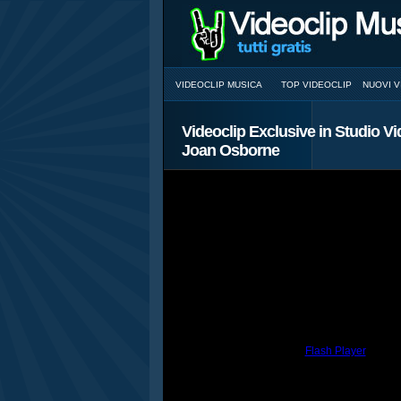
VIDEOCLIP MUSICA
TOP VIDEOCLIP
NUOVI V
Videoclip Exclusive in Studio V
Joan Osborne
You need to have the
Flash Player
install