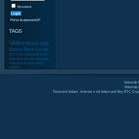
Ricordami
Perso la password?
TAGS
Video
Music
pop
dance
Rock
live
the
DI
LA
de
videoclip
club
Sanremo
armata
morgana
Fata
Buena
Vista
viata
militarie
Videoclip
Videoclip
Ristoranti Italiani
,
Aziende e siti italiani
and
Buy BTC Cryp