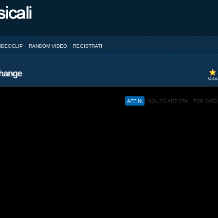
IDEOCLIP
RANDOM VIDEO
REGISTRATI
Change
Valu
AFFINI
SOLITO ARTISTA
TOP CAT
ed and a browser with JavaScript support.