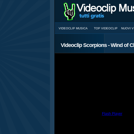
VIDEOCLIP MUSICA
TOP VIDEOCLIP
NUOVI V
Videoclip Scorpions - Wind of 
You need to have the
Flash Player
install