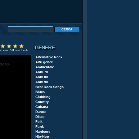
GENERE
tazione:
5.0
con 1 voti
Alternative Rock
Altri generi
EGORIA
Ambientale
Anni 70
Anni 80
Anni 90
Best Rock Songs
Blues
Clubbing
Country
Cubana
Dance
Disco
Folk
Funk
Hardcore
Hip-Hop