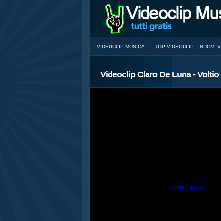
VIDEOCLIP MUSICA
TOP VIDEOCLIP
NUOVI V
Videoclip Claro De Luna - Voltio
You need to have the
Flash Player
install