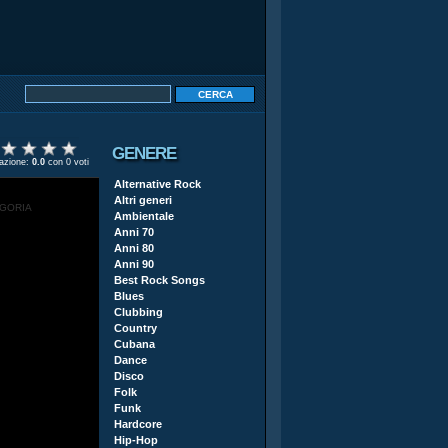
GENERE
tazione:
0.0
con 0 voti
Alternative Rock
Altri generi
EGORIA
Ambientale
Anni 70
Anni 80
Anni 90
Best Rock Songs
Blues
Clubbing
Country
Cubana
Dance
Disco
Folk
Funk
Hardcore
Hip-Hop