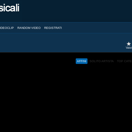
IDEOCLIP
RANDOM VIDEO
REGISTRATI
Valu
AFFINI
SOLITO ARTISTA
TOP CAT
ed and a browser with JavaScript support.