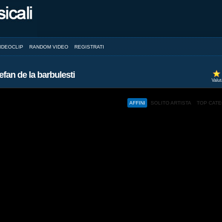
IDEOCLIP
RANDOM VIDEO
REGISTRATI
efan de la barbulesti
Valu
AFFINI
SOLITO ARTISTA
TOP CAT
ed and a browser with JavaScript support.