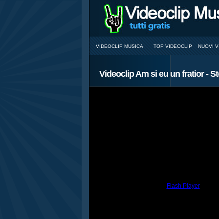
VIDEOCLIP MUSICA
TOP VIDEOCLIP
NUOVI V
Videoclip Am si eu un fratior - St
You need to have the
Flash Player
install