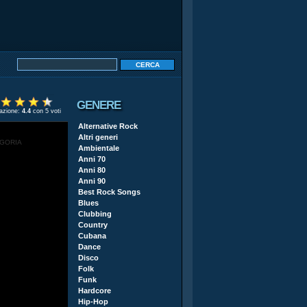
GENERE
tazione:
4.4
con 5 voti
Alternative Rock
Altri generi
EGORIA
Ambientale
Anni 70
Anni 80
Anni 90
Best Rock Songs
Blues
Clubbing
Country
Cubana
Dance
Disco
Folk
Funk
Hardcore
Hip-Hop