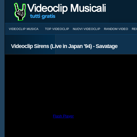
VIDEOCLIP MUSICA
TOP VIDEOCLIP
NUOVI VIDEOCLIP
RANDOM VIDEO
RE
Videoclip Sirens (Live in Japan '94) - Savatage
You need to have the
Flash Player
installed and a browser with JavaScri