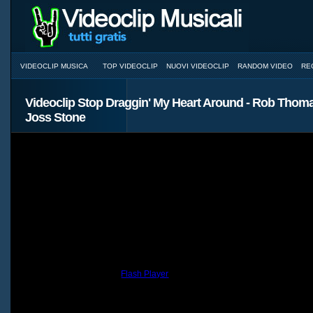
VIDEOCLIP MUSICA
TOP VIDEOCLIP
NUOVI VIDEOCLIP
RANDOM VIDEO
RE
Videoclip Stop Draggin' My Heart Around - Rob Thom
Joss Stone
You need to have the
Flash Player
installed and a browser with JavaScri