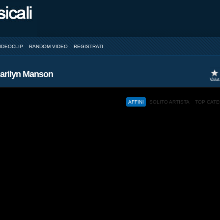
IDEOCLIP
RANDOM VIDEO
REGISTRATI
Marilyn Manson
Valu
AFFINI
SOLITO ARTISTA
TOP CAT
ed and a browser with JavaScript support.