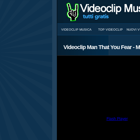
VIDEOCLIP MUSICA
TOP VIDEOCLIP
NUOVI V
Videoclip Man That You Fear - 
You need to have the
Flash Player
install