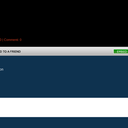
0 |
Commenti
: 0
son