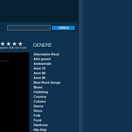
GENERE
tazione:
0.0
con 0 voti
Alternative Rock
Altri generi
EGORIA
Ambientale
Anni 70
Anni 80
Anni 90
Best Rock Songs
Blues
Clubbing
Country
Cubana
Dance
Disco
Folk
Funk
Hardcore
Hip-Hop