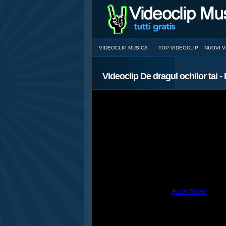
VIDEOCLIP MUSICA
TOP VIDEOCLIP
NUOVI V
Videoclip De dragul ochilor tai 
You need to have the
Flash Player
install