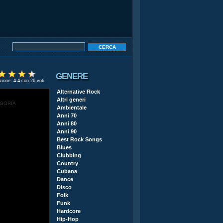
GENERE
azione:
4.4
con 26 voti
Alternative Rock
Altri generi
EGORIA
Ambientale
Anni 70
Anni 80
Anni 90
Best Rock Songs
Blues
Clubbing
Country
Cubana
Dance
Disco
Folk
Funk
Hardcore
Hip-Hop