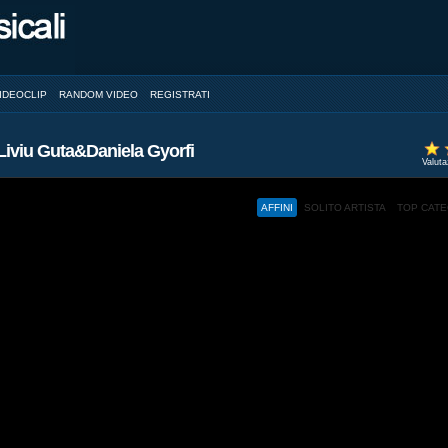
IDEOCLIP
RANDOM VIDEO
REGISTRATI
- Liviu Guta&Daniela Gyorfi
Valut
AFFINI
SOLITO ARTISTA
TOP CAT
ed and a browser with JavaScript support.