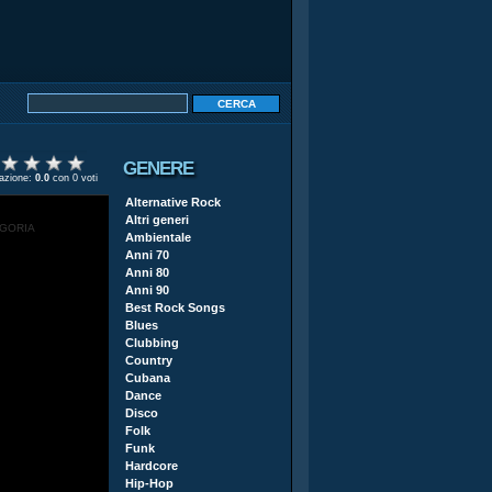
GENERE
tazione:
0.0
con 0 voti
Alternative Rock
Altri generi
EGORIA
Ambientale
Anni 70
Anni 80
Anni 90
Best Rock Songs
Blues
Clubbing
Country
Cubana
Dance
Disco
Folk
Funk
Hardcore
Hip-Hop