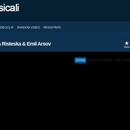
IDEOCLIP
RANDOM VIDEO
REGISTRATI
a Risteska & Emil Arsov
Valu
AFFINI
SOLITO ARTISTA
TOP CAT
ed and a browser with JavaScript support.