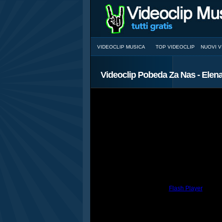
VIDEOCLIP MUSICA
TOP VIDEOCLIP
NUOVI V
Videoclip Pobeda Za Nas - Elen
You need to have the
Flash Player
install